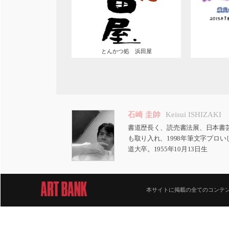
とんかつ処 浜田屋
石崎 圭帥
Keisui ISHIZAKI
書道歴長く、読売書法展、日本書
も取り入れ、1998年筆文字プロ
道大卒。1955年10月13日生
本サイトに掲載の全てのコンテンツは著作権法