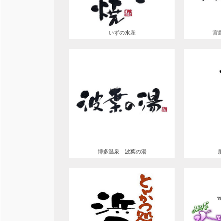
いずの水産
宮
博多温泉 波葉の湯